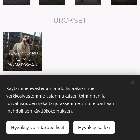
UROKSET
FI JMVA HARD
HEARTS
GUMMYBEAR
Käytämme evästeitä mahdollistaaksemme
verkkosivustomme asianmukaisen toiminnan ja
turvallisuuden sekä tarjotaksemme sinulle parhaan
mahdollisen käyttökokemuksen.
© 2021 Kennel Hard Hearts. Kaikki oikeudet pidätetään.
Hyväksy vain tarpeelliset
Hyväksy kaikki
Evästeet