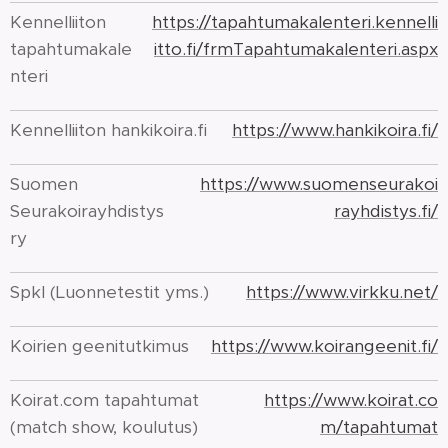
Kennelliiton
https://tapahtumakalenteri.kennelli
tapahtumakale
itto.fi/frmTapahtumakalenteri.aspx
nteri
Kennelliiton hankikoira.fi
https://www.hankikoira.fi/
Suomen
https://www.suomenseurakoi
Seurakoirayhdistys
rayhdistys.fi/
ry
Spkl (Luonnetestit yms.)
https://www.virkku.net/
Koirien geenitutkimus
https://www.koirangeenit.fi/
Koirat.com tapahtumat
https://www.koirat.co
(match show, koulutus)
m/tapahtumat