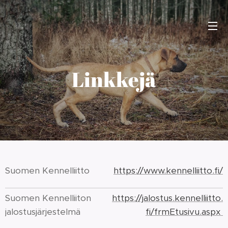
Linkkejä
Suomen Kennelliitto
https://www.kennelliitto.fi/
Suomen Kennelliiton
https://jalostus.kennelliitto.
jalostusjärjestelmä
fi/frmEtusivu.aspx