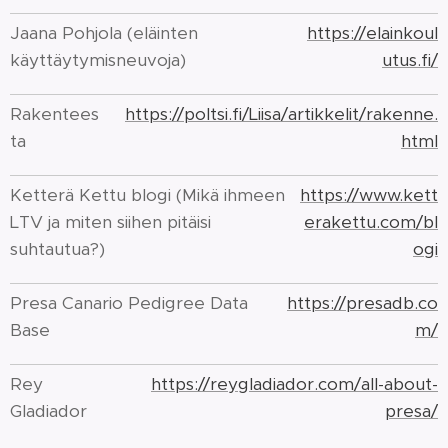
Jaana Pohjola (eläinten
https://elainkoul
käyttäytymisneuvoja)
utus.fi/
Rakentees
https://poltsi.fi/Liisa/artikkelit/rakenne.
ta
html
Ketterä Kettu blogi (Mikä ihmeen
https://www.kett
LTV ja miten siihen pitäisi
erakettu.com/bl
suhtautua?)
ogi
Presa Canario Pedigree Data
https://presadb.co
Base
m/
Rey
https://reygladiador.com/all-about-
Gladiador
presa/