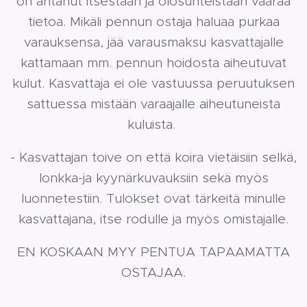
on antanut itsestään ja olosuhteistaan väärää
tietoa. Mikäli pennun ostaja haluaa purkaa
varauksensa, jää varausmaksu kasvattajalle
kattamaan mm. pennun hoidosta aiheutuvat
kulut. Kasvattaja ei ole vastuussa peruutuksen
sattuessa mistään varaajalle aiheutuneista
kuluista.
- Kasvattajan toive on että koira vietäisiin selkä,
lonkka-ja kyynärkuvauksiin sekä myös
luonnetestiin. Tulokset ovat tärkeitä minulle
kasvattajana, itse rodulle ja myös omistajalle.
EN KOSKAAN MYY PENTUA TAPAAMATTA
OSTAJAA.