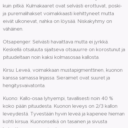
kuin pitkä. Kulmakaaret ovat selvästi erottuvat, poski-
ja puremalihakset voimakkaasti kehittyneet mutta
eivät ulkonevat, nahka on löysää. Niskakyhmy on
vähäinen.
Otsapenger: Selvästi havaittava mutta ei jyrkkä.
Keskellä otsaluuta sijaitseva otsauurre on korostunut ja
pituudeltaan noin kaksi kolmasosaa kallosta.
Kirsu: Leveä, voimakkaan mustapigmenttinen, kuonon
kanssa samassa linjassa. Sieraimet ovat suuret ja
hengitysvaivatonta.
Kuono: Kallo-osaa lyhyempi, tavallisesti noin 40 %
koko pään pituudesta. Kuonon leveys on 2/3 kallon
leveydestä. Tyvestään hyvin leveä ja kapenee hieman
kohti kirsua. Kuononselkä on tasainen ja sivusta