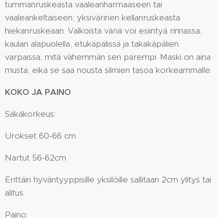
tummanruskeasta vaaleanharmaaseen tai
vaaleankeltaiseen; yksivärinen kellanruskeasta
hiekanruskeaan. Valkoista väriä voi esiintyä rinnassa,
kaulan alapuolella, etukäpälissä ja takakäpälien
varpaissa, mitä vähemmän sen parempi. Maski on aina
musta, eikä se saa nousta silmien tasoa korkeammalle.
KOKO JA PAINO
Säkäkorkeus:
Urokset 60-66 cm
Nartut 56-62cm
Erittäin hyväntyyppisille yksilöille sallitaan 2cm ylitys tai
alitus.
Paino: