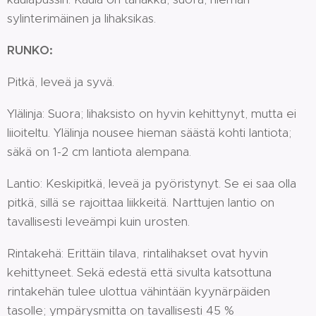
sylinterimäinen ja lihaksikas.
RUNKO:
Pitkä, leveä ja syvä.
Ylälinja: Suora; lihaksisto on hyvin kehittynyt, mutta ei
liioiteltu. Ylälinja nousee hieman säästä kohti lantiota;
säkä on 1-2 cm lantiota alempana.
Lantio: Keskipitkä, leveä ja pyöristynyt. Se ei saa olla
pitkä, sillä se rajoittaa liikkeitä. Narttujen lantio on
tavallisesti leveämpi kuin urosten.
Rintakehä: Erittäin tilava, rintalihakset ovat hyvin
kehittyneet. Sekä edestä että sivulta katsottuna
rintakehän tulee ulottua vähintään kyynärpäiden
tasolle; ympärysmitta on tavallisesti 45 %