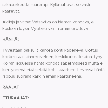
säkäkorkeutta suurempi. Kylkiluut ovat selvästi
kaarevat.
Alalinja ja vatsa: Vatsaviiva on hieman kohoava, ei
koskaan löysä. Vyötärö vain hieman erottuva.
HÄNTÄ:
Tyvestään paksu ja kärkeä kohti kapeneva, ulottuu
korkeintaan kinnerniveleen, keskikorkealle kiinnittynyt.
Koiran liikkuessa häntä kohoaa sapelimaisesti mutta ei
kiertyneenä eikä selkää kohti kaartuen. Levossa häntä
riippuu suorana kärki hieman kaartuneena.
RAAJAT
ETURAAJAT: