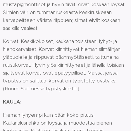
mustapigmenttiset ja hyvin tiiviit, eivät koskaan löysät.
Silmien väri on tummanruskeasta keskiruskeaan
karvapeitteen väristä riippuen; silmät eivät koskaan
saa olla vaaleat.
Korvat: Keskikokoiset, kaukana toisistaan, lyhyt- ja
hienokarvaiset. Korvat kiinnittyvät hieman silmälinjan
yläpuolelle ja riippuvat päänmyötäisesti, taittuneina
ruusukorvat. Hyvin ylös kiinnittyneet ja lähellä toisiaan
sijaitsevat korvat ovat epätyypilliset. Maissa, joissa
typistys on sallittua, korvat on typistetty pystyiksi.
(Huom. Suomessa typistyskielto.)
KAULA:
Hieman lyhyempi kuin pään koko pituus.
Kaulanalusnahka on löysää ja muodostaa pienen
kaulapussin. Kaula on tanakka, suora, hieman