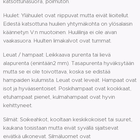
katsottunasuora, poimuton.
Huulet: Ylähuulet ovat riippuvat mutta eivät liioitellut.
Edestä katsottuna huulien yhtymäkohta on ylösalaisin
käännetyn V:n muotoinen. Huulilinja ei ole aivan
vaakasuora. Huulten limakalvot ovat tummat.
Leuat / hampaat: Leikkaava purenta tai lievä
alapurenta (enintään2 mm). Tasapurenta hyväksytään
mutta se ei ole toivottava, koska se edistää
hampaiden kulumista. Leuat ovat leveät. Hampaat ovat
isot ja hyväasentoiset. Poskihampaat ovat kookkaat,
etuhampaat pienet, kulmahampaat ovat hyvin
kehittyneet.
Silmät: Soikeahkot, kooltaan keskikokoiset tai suuret,
kaukana toisistaan mutta eivät syvällä sijaitsevat
eivätkä ulkonevat. Silmäluomet ovat