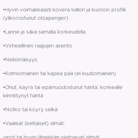
•Hyvin voimakkaasti kovera kallon ja kuonon profiili
(ylikorostunut otsapenger)
•Lanne ja säkä samalla korkeudella
•Virheellinen raajojen asento
•Neliömäisyys.
•Kolmiomainen tai kapea pää (ei kuutiomainen)
•Ohut, käyrä tai epämuodostunut häntä; korkealle
kiinnittynyt häntä
•Notko tai köyry selkä
•Vaaleat (keltaiset) silmät;
vinot tai hyvin lähekkäin sijaitsevat silmät;