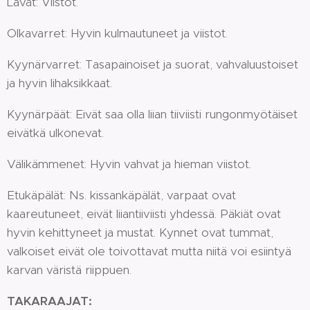
Lavat: Viistot.
Olkavarret: Hyvin kulmautuneet ja viistot.
Kyynärvarret: Tasapainoiset ja suorat, vahvaluustoiset
ja hyvin lihaksikkaat.
Kyynärpäät: Eivät saa olla liian tiiviisti rungonmyötäiset
eivätkä ulkonevat.
Välikämmenet: Hyvin vahvat ja hieman viistot.
Etukäpälät: Ns. kissankäpälät, varpaat ovat
kaareutuneet, eivät liiantiiviisti yhdessä. Päkiät ovat
hyvin kehittyneet ja mustat. Kynnet ovat tummat,
valkoiset eivät ole toivottavat mutta niitä voi esiintyä
karvan väristä riippuen.
TAKARAAJAT: