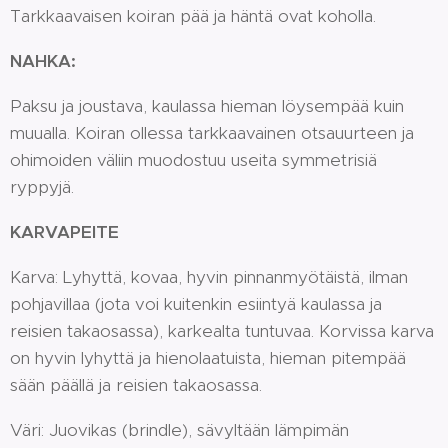
Tarkkaavaisen koiran pää ja häntä ovat koholla.
NAHKA:
Paksu ja joustava, kaulassa hieman löysempää kuin
muualla. Koiran ollessa tarkkaavainen otsauurteen ja
ohimoiden väliin muodostuu useita symmetrisiä
ryppyjä.
KARVAPEITE
Karva: Lyhyttä, kovaa, hyvin pinnanmyötäistä, ilman
pohjavillaa (jota voi kuitenkin esiintyä kaulassa ja
reisien takaosassa), karkealta tuntuvaa. Korvissa karva
on hyvin lyhyttä ja hienolaatuista, hieman pitempää
sään päällä ja reisien takaosassa.
Väri: Juovikas (brindle), sävyltään lämpimän