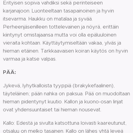
Erityisen sopiva vahdiksi sekä perinteiseen
karjanajoon. Luonteeltaan tasapainoinen ja hyvin
itsevarma. Haukku on matalaa ja syvää.
Perheenjäsenilleen tottelevainen ja nöyrä, erittäin
kiintynyt omistajaansa mutta voi olla epäluuloinen
vieraita kohtaan. Käyttäytymiseltään vakaa, ylväs ja
hieman etäinen. Tarkkaavaisen koiran käytös on hyvin
varmaa ja katse valpas.
PÄÄ:
Jykevä, lyhytkalloista tyyppiä (brakykefaalinen),
täyteläinen; pään nahka on paksua. Pää on muodoltaan
hieman pidentynyt kuutio. Kallon ja kuono-osan linjat
ovat yhdensuuntaiset tai hieman nousevat.
Kallo: Edestä ja sivulta katsottuna loivasti kaareutunut,
otsaluu on melko tasainen. Kallo on lähes yhtä leveä