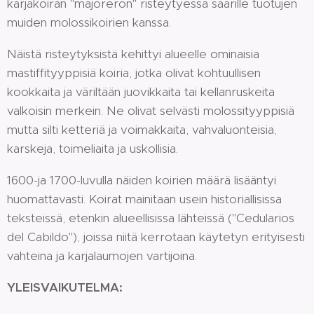
karjakoiran "majoreron" risteytyessä saarille tuotujen
muiden molossikoirien kanssa.
Näistä risteytyksistä kehittyi alueelle ominaisia
mastiffityyppisiä koiria, jotka olivat kohtuullisen
kookkaita ja väriltään juovikkaita tai kellanruskeita
valkoisin merkein. Ne olivat selvästi molossityyppisiä
mutta silti ketteriä ja voimakkaita, vahvaluonteisia,
karskeja, toimeliaita ja uskollisia.
1600-ja 1700-luvulla näiden koirien määrä lisääntyi
huomattavasti. Koirat mainitaan usein historiallisissa
teksteissä, etenkin alueellisissa lähteissä ("Cedularios
del Cabildo"), joissa niitä kerrotaan käytetyn erityisesti
vahteina ja karjalaumojen vartijoina.
YLEISVAIKUTELMA: