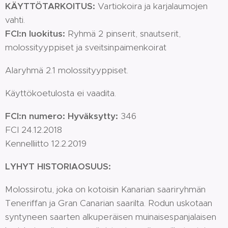
KÄYTTÖTARKOITUS:
Vartiokoira ja karjalaumojen
vahti.
FCI:n luokitus:
Ryhmä 2 pinserit, snautserit,
molossityyppiset ja sveitsinpaimenkoirat
Alaryhmä 2.1 molossityyppiset.
Käyttökoetulosta ei vaadita.
FCI:n numero: Hyväksytty:
346
FCI 24.12.2018
Kennelliitto 12.2.2019
LYHYT HISTORIAOSUUS:
Molossirotu, joka on kotoisin Kanarian saariryhmän
Teneriffan ja Gran Canarian saarilta. Rodun uskotaan
syntyneen saarten alkuperäisen muinaisespanjalaisen