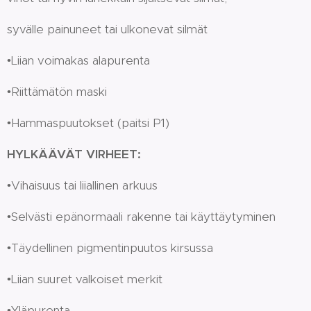
syvälle painuneet tai ulkonevat silmät
•Liian voimakas alapurenta
•Riittämätön maski
•Hammaspuutokset (paitsi P1)
HYLKÄÄVÄT VIRHEET:
•Vihaisuus tai liiallinen arkuus
•Selvästi epänormaali rakenne tai käyttäytyminen
•Täydellinen pigmentinpuutos kirsussa
•Liian suuret valkoiset merkit
•Yläpurenta