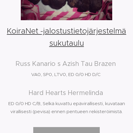
KoiraNet -jalostustietojärjestelmä
sukutaulu
Russ Kanario s Azish Tau Brazen
VA0, SP0, LTV0, ED 0/0 HD D/C
Hard Hearts Hermelinda
ED 0/0 HD C/B, Selkä kuvattu epävirallisesti, kuvataan
virallisesti (pevisa) ennen pentueen rekisteröimistä.