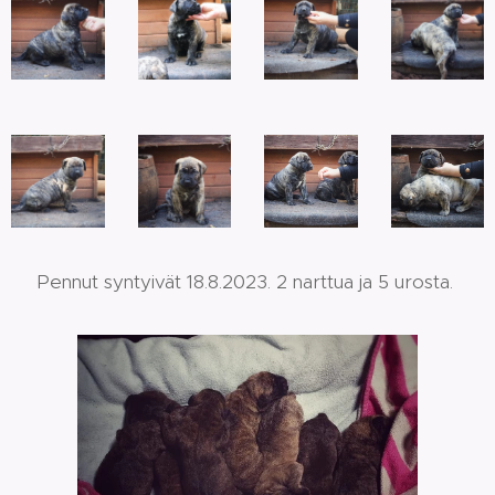
Pennut syntyivät 18.8.2023. 2 narttua ja 5 urosta.